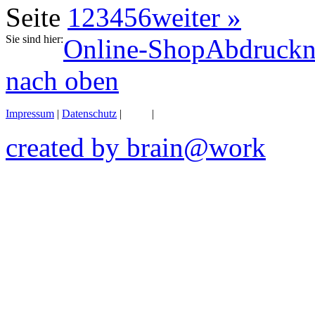
Seite
1
2
3
4
5
6
weiter »
Sie sind hier:
Online-Shop
Abdruck
nach oben
Impressum
|
Datenschutz
|
AGB
|
Gefahrengutbestimmungen
created by brain@work