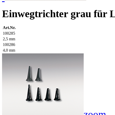
Einwegtrichter grau für
Art.Nr.
100285
2,5 mm
100286
4,0 mm
zoom