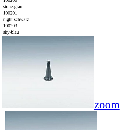
100200
stone-grau
100201
night-schwarz
100203
sky-blau
zoom