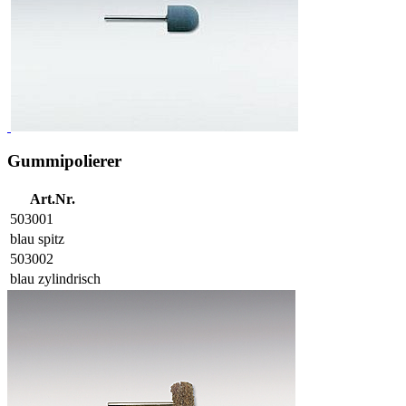
Gummipolierer
Art.Nr.
503001
blau spitz
503002
blau zylindrisch