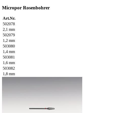
Micropor Rosenbohrer
Art.Nr.
502078
2,1 mm
502079
1,2 mm
503080
1,4 mm
503081
1,6 mm
503082
1,8 mm