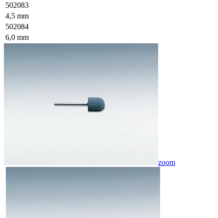
502083
4,5 mm
502084
6,0 mm
zoom